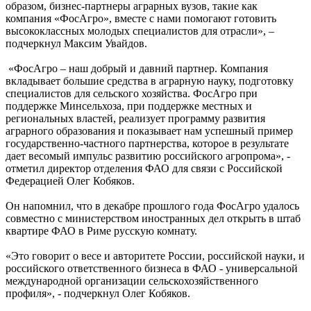
образом, бизнес-партнеры аграрных вузов, такие как
компания «ФосАгро», вместе с нами помогают готовить
высококлассных молодых специалистов для отрасли», –
подчеркнул Максим Увайдов.
«ФосАгро – наш добрый и давний партнер. Компания
вкладывает большие средства в аграрную науку, подготовку
специалистов для сельского хозяйства. ФосАгро при
поддержке Минсельхоза, при поддержке местных и
региональных властей, реализует программу развития
аграрного образования и показывает нам успешный пример
государственно-частного партнерства, которое в результате
дает весомый импульс развитию российского агропрома», -
отметил директор отделения ФАО для связи с Российской
Федерацией Олег Кобяков.
Он напомнил, что в декабре прошлого года ФосАгро удалось
совместно с министерством иностранных дел открыть в штаб
квартире ФАО в Риме русскую комнату.
«Это говорит о весе и авторитете России, российской науки, и
российского ответственного бизнеса в ФАО - универсальной
международной организации сельскохозяйственного
профиля», - подчеркнул Олег Кобяков.