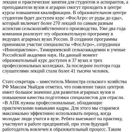
лекции и практические занятия для студентов и аспирантов, а
преподаватели вузов и аграрии смогут проходить в центре
курсы повышения квалификации. В образовательном центре
студентам будет доступен курс «ФосАгро: от руды до еды»,
который включает более 270 лекций по самым разным
аспектам сельскохозяйственного производства. Уже два года
компания реализует эту образовательную программу в
ведущих аграрных вузах России. В создании программы
принимали участие специалисты «ФосАгро», сотрудники
«Иннопрактики», Тимирязевской сельхозакадемии и ученые
Российской академии наук. На данный момент
образовательный курс доступен в 37 вузах и трех
профессиональных колледжах. За последние полтора года
слушателями лекций стали более 41 тысячи человек.
Статс-секретарь – заместитель Министра сельского хозяйства
РФ Максим Увайдов отметил, что появление таких центров
имеет большое значение для развития аграрных вузов и
повышения качества подготовки специалистов для отрасли.
«В АПК нужны профессиональные, обладающие
практическими навыками кадры. Для этого мы стараемся
максимально эффективно использовать период, когда
молодые люди учатся в вузе. Ребята выезжают на практику,
участвуют в работе предприятий, при этом будущий
работодатель вовлечен в образовательный процесс. Таким