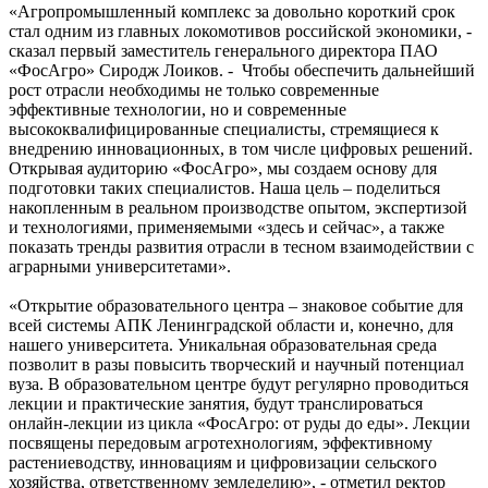
«Агропромышленный комплекс за довольно короткий срок
стал одним из главных локомотивов российской экономики, -
сказал первый заместитель генерального директора ПАО
«ФосАгро» Сиродж Лоиков. - Чтобы обеспечить дальнейший
рост отрасли необходимы не только современные
эффективные технологии, но и современные
высококвалифицированные специалисты, стремящиеся к
внедрению инновационных, в том числе цифровых решений.
Открывая аудиторию «ФосАгро», мы создаем основу для
подготовки таких специалистов. Наша цель – поделиться
накопленным в реальном производстве опытом, экспертизой
и технологиями, применяемыми «здесь и сейчас», а также
показать тренды развития отрасли в тесном взаимодействии с
аграрными университетами».
«Открытие образовательного центра – знаковое событие для
всей системы АПК Ленинградской области и, конечно, для
нашего университета. Уникальная образовательная среда
позволит в разы повысить творческий и научный потенциал
вуза. В образовательном центре будут регулярно проводиться
лекции и практические занятия, будут транслироваться
онлайн-лекции из цикла «ФосАгро: от руды до еды». Лекции
посвящены передовым агротехнологиям, эффективному
растениеводству, инновациям и цифровизации сельского
хозяйства, ответственному земледелию», - отметил ректор