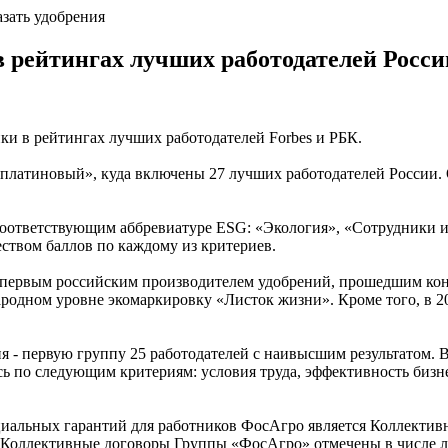
азать удобрения
рейтингах лучших работодателей России
 в рейтингах лучших работодателей Forbes и РБК.
«платиновый», куда включены 27 лучших работодателей России. 
соответствующим аббревиатуре ESG: «Экология», «Сотрудники 
ством баллов по каждому из критериев.
а первым российским производителем удобрений, прошедшим кон
ародном уровне экомаркировку «Листок жизни». Кроме того, в 
 - первую группу 25 работодателей с наивысшим результатом. 
ь по следующим критериям: условия труда, эффективность бизне
циальных гарантий для работников ФосАгро является Коллекти
оллективные договоры Группы «ФосАгро» отмечены в числе лучш