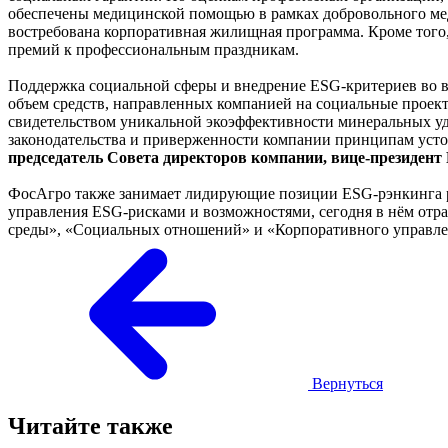
обеспечены медицинской помощью в рамках добровольного меди
востребована корпоративная жилищная программа. Кроме того, 
премий к профессиональным праздникам.
Поддержка социальной сферы и внедрение ESG-критериев во в
объем средств, направленных компанией на социальные проекты 
свидетельством уникальной экоэффективности минеральных у
законодательства и приверженности компании принципам устой
председатель Совета директоров компании, вице-президен
ФосАгро также занимает лидирующие позиции ESG-рэнкинга ро
управления ESG-рисками и возможностями, сегодня в нём от
среды», «Социальных отношений» и «Корпоративного управлен
Вернуться
Читайте также