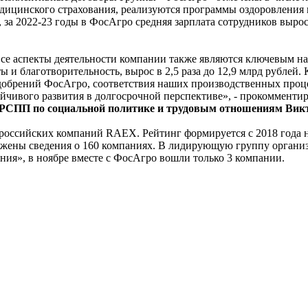
цинского страхования, реализуются программы оздоровления и л
за 2022-23 годы в ФосАгро средняя зарплата сотрудников вырос
се аспекты деятельности компании также являются ключевым на
и благотворительность, вырос в 2,5 раза до 12,9 млрд рублей. 
добрений ФосАгро, соответствия наших производственных проц
чивого развития в долгосрочной перспективе», - прокомментир
т РСПП по социальной политике и трудовым отношениям Вик
ссийских компаний RAEX. Рейтинг формируется с 2018 года на
ражены сведения о 160 компаниях. В лидирующую группу орган
ия», в ноябре вместе с ФосАгро вошли только 3 компании.