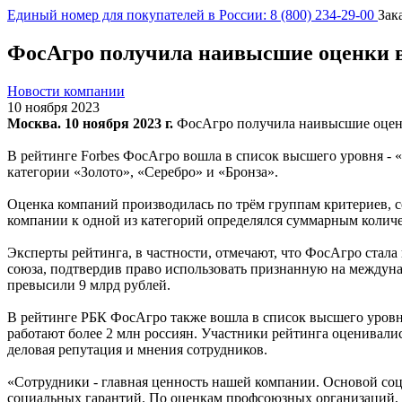
Единый номер для покупателей в России: 8 (800) 234-29-00
Зак
ФосАгро получила наивысшие оценки в 
Новости компании
10 ноября 2023
Москва. 10 ноября 2023 г.
ФосАгро получила наивысшие оценки
В рейтинге Forbes ФосАгро вошла в список высшего уровня - 
категории «Золото», «Серебро» и «Бронза».
Оценка компаний производилась по трём группам критериев, 
компании к одной из категорий определялся суммарным количе
Эксперты рейтинга, в частности, отмечают, что ФосАгро стал
союза, подтвердив право использовать признанную на междун
превысили 9 млрд рублей.
В рейтинге РБК ФосАгро также вошла в список высшего уровня
работают более 2 млн россиян. Участники рейтинга оценивалис
деловая репутация и мнения сотрудников.
«Сотрудники - главная ценность нашей компании. Основой со
социальных гарантий. По оценкам профсоюзных организаций, К