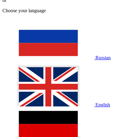
or
Choose your language
Russian
English