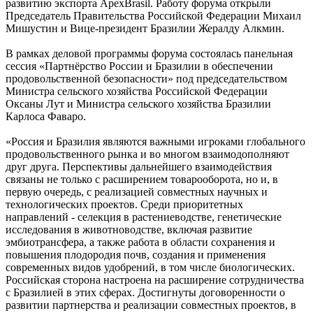
развитию экспорта ApexBrasil. Работу форума открыли
Председатель Правительства Российской Федерации Михаил
Мишустин и Вице-президент Бразилии Жералду Алкмин.
В рамках деловой программы форума состоялась панельная
сессия «Партнёрство России и Бразилии в обеспечении
продовольственной безопасности» под председательством
Министра сельского хозяйства Российской Федерации
Оксаны Лут и Министра сельского хозяйства Бразилии
Карлоса Фаваро.
«Россия и Бразилия являются важными игроками глобального
продовольственного рынка и во многом взаимодополняют
друг друга. Перспективы дальнейшего взаимодействия
связаны не только с расширением товарооборота, но и, в
первую очередь, с реализацией совместных научных и
технологических проектов. Среди приоритетных
направлений - селекция в растениеводстве, генетические
исследования в животноводстве, включая развитие
эмбиотрансфера, а также работа в области сохранения и
повышения плодородия почв, создания и применения
современных видов удобрений, в том числе биологических.
Российская сторона настроена на расширение сотрудничества
с Бразилией в этих сферах. Достигнуты договоренности о
развитии партнерства и реализации совместных проектов, в