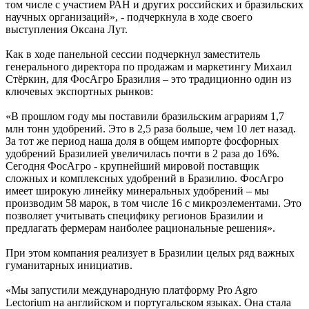
том числе с участием РАН и других российских и бразильских
научных организаций», - подчеркнула в ходе своего
выступления Оксана Лут.
Как в ходе панельной сессии подчеркнул заместитель
генерального директора по продажам и маркетингу Михаил
Стёркин, для ФосАгро Бразилия – это традиционно один из
ключевых экспортных рынков:
«В прошлом году мы поставили бразильским аграриям 1,7
млн тонн удобрений. Это в 2,5 раза больше, чем 10 лет назад.
За тот же период наша доля в общем импорте фосфорных
удобрений Бразилией увеличилась почти в 2 раза до 16%.
Сегодня ФосАгро - крупнейший мировой поставщик
сложных и комплексных удобрений в Бразилию. ФосАгро
имеет широкую линейку минеральных удобрений – мы
производим 58 марок, в том числе 16 с микроэлементами. Это
позволяет учитывать специфику регионов Бразилии и
предлагать фермерам наиболее рациональные решения».
При этом компания реализует в Бразилии целых ряд важных
гуманитарных инициатив.
«Мы запустили международную платформу Pro Agro
Lectorium на английском и португальском языках. Она стала