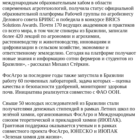
международным образовательным хабом в области
современных агротехнологий, получила статус официальной
образовательной платформы Рабочей группы по агробизнесу
Делового совета БРИКС и победила в конкурсе BRICS
Solutions Awards. Почти 170 ведущих академиков и практиков
со всего мира, в том числе спикеры из Бразилии, записали
более 420 лекций по агрономии и агрохимии,
растениеводству и животноводству, инновациям и
цифровизации в сельском хозяйстве, экономике и
ответственному земледелию. Сегодня на платформе получают
новые знания и информацию сотни фермеров и студентов из
Бразилии», - рассказал Михаил Стёркин.
ФосАгро за последние годы также запустила в Бразилии
работу 60 почвенных лабораторий, задача которых – оценка
качества и безопасности удобрений, мониторинг здоровья
почв. Инициатива реализуется совместно с ФАО ООН.
Свыше 50 молодых исследователей из Бразилии стали
получателями денежных стипендий в рамках Летних школ по
зелёной химии, организованных ФосАгро и Международным
союзом теоретической и прикладной химии (ИЮПАК).
Грантовая поддержка оказывается ученым и в рамках
совместного проекта ФосАгро, ЮНЕСКО и ИЮПАК
«Зеленая химия для жизни».