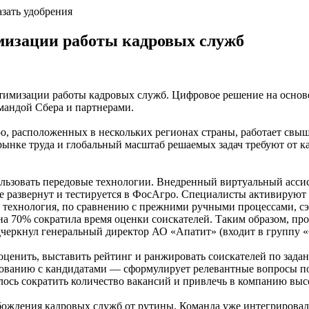
азать удобрения
мизации работы кадровых служб
тимизации работы кадровых служб. Цифровое решение на основе
омандой Сбера и партнерами.
 расположенных в нескольких регионах страны, работает свыше
а рынке труда и глобальный масштаб решаемых задач требуют от
льзовать передовые технологии. Внедренный виртуальный ассис
е развернут и тестируется в ФосАгро. Специалисты активируют 
та технология, по сравнению с прежними ручными процессами, с
а 70% сократила время оценки соискателей. Таким образом, проц
одчеркнул генеральный директор АО «Апатит» (входит в группу
оценить, выставить рейтинг и ранжировать соискателей по зад
дованию с кандидатами — сформулирует релевантные вопросы п
лось сократить количество вакансий и привлечь в компанию вы
ождения кадровых служб от рутины. Команда уже интегрировал