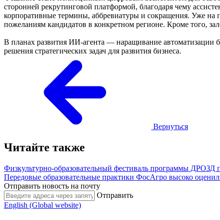
сторонней рекрутинговой платформой, благодаря чему ассисте
корпоративные термины, аббревиатуры и сокращения. Уже на п
пожеланиям кандидатов в конкретном регионе. Кроме того, за
В планах развития ИИ-агента — наращивание автоматизации би
решения стратегических задач для развития бизнеса.
Вернуться
Читайте также
Физкультурно-образовательный фестиваль программы ДРОЗД 
Передовые образовательные практики ФосАгро высоко оценил
Отправить новость на почту
Отправить
English (Global website)