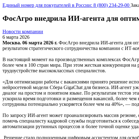
Единый номер для покупателей в России: 8 (800) 234-29-00
Зак
ФосАгро внедрила ИИ-агента для опти
Новости компании
6 марта 2026
Москва. 06 марта 2026 г
.
ФосАгро внедрила ИИ-агента для оп
результатом стратегического сотрудничества компании с ИТ-к
В настоящий момент на производственных комплексах ФосАгро,
более чем в 100 стран мира. При этом жесткая конкуренция н
трудоустройстве высококлассных специалистов.
«Для оптимизации работы с вакансиями принято решение испо
нейросетевой модели Сбера GigaChat для бизнеса. ИИ-агент уж
диалог на простом и понятном языке. По результатам тестов э
ускорила время подготовки и размещения вакансий, более чем н
сотрудника потенциально ускоряется более чем на 40%», — п
По запросу ИИ-агент может проанализировать массив резюме, 
помочь специалисту кадровой службы подготовиться к собесе
автоматизации рутинных процессов и более точной оценке уда
Решение стало полноценным цифровым ассистентом для освоб