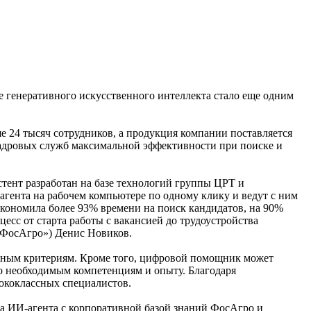
 генеративного искусственного интеллекта стало еще одним
 24 тысяч сотрудников, а продукция компании поставляется
 кадровых служб максимальной эффективности при поиске и
тент разработан на базе технологий группы ЦРТ и
агента на рабочем компьютере по одному клику и ведут с ним
экономила более 93% времени на поиск кандидатов, на 90%
есс от старта работы с вакансией до трудоустройства
 «ФосАгро») Денис Новиков.
анным критериям. Кроме того, цифровой помощник может
о необходимым компетенциям и опыту. Благодаря
сококлассных специалистов.
а ИИ-агента с корпоративной базой знаний ФосАгро и