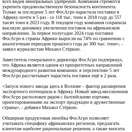
всех видов минеральных удобрений. Компания стремится
укрепить продовольственную безопасность континента.
Только за последние 5 лет ФосАгро нарастила поставки в
Африку почти в 5 раз - со 118 тыс. тонн в 2018 году до 557
тысяч тонн в 2023 году. В текущем году компания сохранила
высокую динамику увеличения поставок на африканском
направлении. За первое полугодие 2024 года поставки
ФосАгро в страны Африки выросли на 74% по сравнению с
аналогичным периодом прошлого года до 300 тыс. тонн», -
заявил журналистам Михаил Стёркин.
Заместитель генерального директора ФосАгро подчеркнул,
что Африка является одним из приоритетных направлений
международного развития компании: в перспективе 5 лет
ФосАгро рассчитывает нарастить поставки ещё в 2 раза.
«Запуск нового завода здесь в Волхове – фактор расширения
экспортного потенциала в Африку. Новый завод-миллионник
ФосАгро расположен рядом с балтийскими портами,
ориентированными на экспорт продукции в дружественные
страны», - добавил Михаил Стёркин.
Обширная продуктовая линейка ФосАгро позволяет
учитывать специфику африканских регионов, предлагать
клиентам наиболее рациональные решения, а также вносить