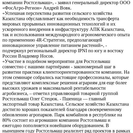
компании Ростсельмаш», - заявил генеральный директор ООО
«ФосАгро-Регион» Андрей Вовк.
«Успешная перспектива развития сельского хозяйства
Казахстана обуславливает как необходимость трансферта
мировых прорывных инновационных технологий и их
ускоренного внедрения в инфраструктуру АПК Казахстана,
так и использования международного агрономического опыта
по применению 4R-Стратегии, предполагающей
инновационное управление питанием растений», -
подчеркнул региональный директор IPNI по югу и востоку
России Владимир Носов.
«Участие в подобном мероприятии для Ростсельмаш
совместно с нашими партнёрами - закономерный шаг в
развитии практики клиентоориентированности компании. На
этом семинаре собрались настоящие профессионалы, которые
представляют комплексные решения аграриям для еще более
высоких урожаев и максимальной рентабельности
агробизнеса, – отметил управляющий товарной группой
Ростсельмаш Олег Стецюк. - Пшеница ― главный
экспортный товар Казахстана. Сельское хозяйство Казахстана
достигло хороших показателей благодаря своевременному
обновлению агропарков. Парк комбайнов в республике на
80% состоит из агромашин компании Ростсельмаш и
ежегодно пополняется новейшим оборудованием. В
нынешнем году Ростсельмаш реализует ряд проектов в рамках