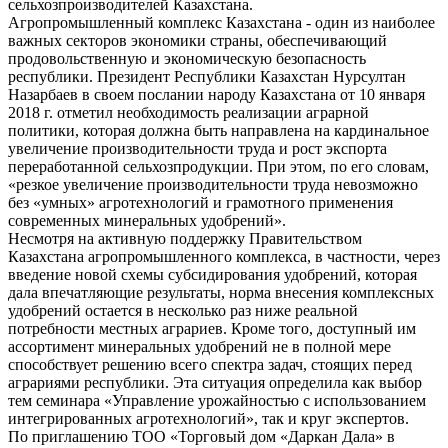
сельхозпроизводителей Казахстана.
Агропромышленный комплекс Казахстана - один из наиболее
важных секторов экономики страны, обеспечивающий
продовольственную и экономическую безопасность
республики. Президент Республики Казахстан Нурсултан
Назарбаев в своем послании народу Казахстана от 10 января
2018 г. отметил необходимость реализации аграрной
политики, которая должна быть направлена на кардинальное
увеличение производительности труда и рост экспорта
переработанной сельхозпродукции. При этом, по его словам,
«резкое увеличение производительности труда невозможно
без «умных» агротехнологий и грамотного применения
современных минеральных удобрений».
Несмотря на активную поддержку Правительством
Казахстана агропромышленного комплекса, в частности, через
введение новой схемы субсидирования удобрений, которая
дала впечатляющие результаты, норма внесения комплексных
удобрений остается в несколько раз ниже реальной
потребности местных аграриев. Кроме того, доступный им
ассортимент минеральных удобрений не в полной мере
способствует решению всего спектра задач, стоящих перед
аграриями республики. Эта ситуация определила как выбор
тем семинара «Управление урожайностью с использованием
интегрированных агротехнологий», так и круг экспертов.
По приглашению ТОО «Торговый дом «Даркан Дала» в