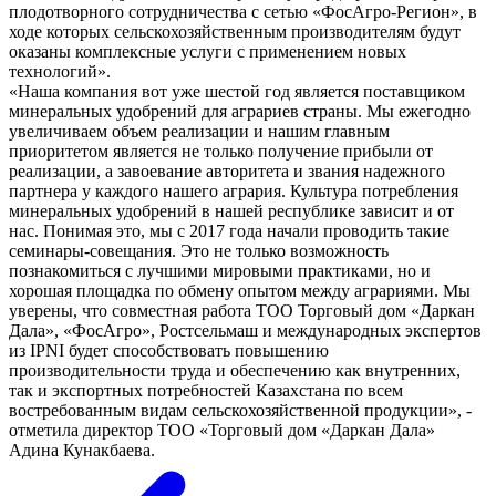
плодотворного сотрудничества с сетью «ФосАгро-Регион», в
ходе которых сельскохозяйственным производителям будут
оказаны комплексные услуги с применением новых
технологий».
«Наша компания вот уже шестой год является поставщиком
минеральных удобрений для аграриев страны. Мы ежегодно
увеличиваем объем реализации и нашим главным
приоритетом является не только получение прибыли от
реализации, а завоевание авторитета и звания надежного
партнера у каждого нашего агрария. Культура потребления
минеральных удобрений в нашей республике зависит и от
нас. Понимая это, мы с 2017 года начали проводить такие
семинары-совещания. Это не только возможность
познакомиться с лучшими мировыми практиками, но и
хорошая площадка по обмену опытом между аграриями. Мы
уверены, что совместная работа ТОО Торговый дом «Даркан
Дала», «ФосАгро», Ростсельмаш и международных экспертов
из IPNI будет способствовать повышению
производительности труда и обеспечению как внутренних,
так и экспортных потребностей Казахстана по всем
востребованным видам сельскохозяйственной продукции», -
отметила директор ТОО «Торговый дом «Даркан Дала»
Адина Кунакбаева.