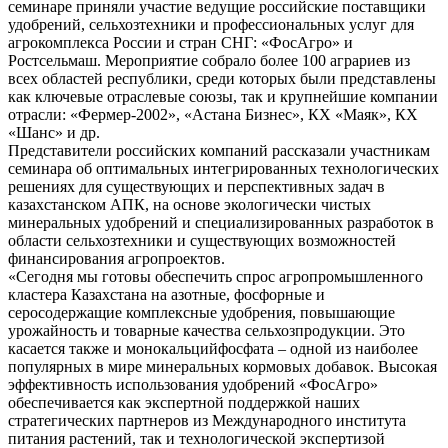
семинаре приняли участие ведущие российские поставщики
удобрений, сельхозтехники и профессиональных услуг для
агрокомплекса России и стран СНГ: «ФосАгро» и
Ростсельмаш. Мероприятие собрало более 100 аграриев из
всех областей республики, среди которых были представлены
как ключевые отраслевые союзы, так и крупнейшие компании
отрасли: «Фермер-2002», «Астана Бизнес», КХ «Маяк», КХ
«Шанс» и др.
Представители российских компаний рассказали участникам
семинара об оптимальных интегрированных технологических
решениях для существующих и перспективных задач в
казахстанском АПК, на основе экологически чистых
минеральных удобрений и специализированных разработок в
области сельхозтехники и существующих возможностей
финансирования агропроектов.
«Сегодня мы готовы обеспечить спрос агропромышленного
кластера Казахстана на азотные, фосфорные и
серосодержащие комплексные удобрения, повышающие
урожайность и товарные качества сельхозпродукции. Это
касается также и монокальцийфосфата – одной из наиболее
популярных в мире минеральных кормовых добавок. Высокая
эффективность использования удобрений «ФосАгро»
обеспечивается как экспертной поддержкой наших
стратегических партнеров из Международного института
питания растений, так и технологической экспертизой