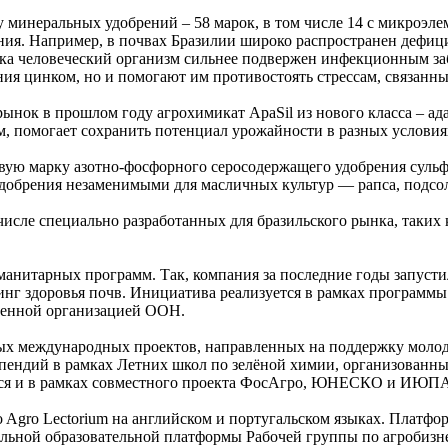
минеральных удобрений – 58 марок, в том числе 14 с микроэле
я. Например, в почвах Бразилии широко распространен дефицит 
нка человеческий организм сильнее подвержен инфекционным з
ия цинком, но и помогают им противостоять стрессам, связанны
ынок в прошлом году агрохимикат ApaSil из нового класса – ад
м, помогает сохранить потенциал урожайности в разных условия
ую марку азотно-фосфорного серосодержащего удобрения сульфа
 удобрения незаменимыми для масличных культур — рапса, подсо
числе специально разработанных для бразильского рынка, таких
анитарных программ. Так, компания за последние годы запустил
ринг здоровья почв. Инициатива реализуется в рамках программ
венной организацией ООН.
ных международных проектов, направленных на поддержку моло
ипендий в рамках Летних школ по зелёной химии, организован
ся и в рамках совместного проекта ФосАгро, ЮНЕСКО и ИЮПА
 Agro Lectorium на английском и португальском языках. Платф
альной образовательной платформы Рабочей группы по агробизн