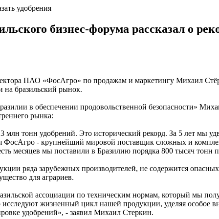
азать удобрения
ильского бизнес-форума рассказал о ре
ректора ПАО «ФосАгро» по продажам и маркетингу Михаил Стёрк
и на бразильский рынок.
Бразилии в обеспечении продовольственной безопасности» Миха
треннего рынка:
3 млн тонн удобрений. Это исторический рекорд. За 5 лет мы уд
дня ФосАгро - крупнейший мировой поставщик сложных и компле
есть месяцев мы поставили в Бразилию порядка 800 тысяч тонн 
укции ряда зарубежных производителей, не содержится опасных 
ущество для аграриев.
азильской ассоциации по техническим нормам, который мы пол
но исследуют жизненный цикл нашей продукции, уделяя особое
ировке удобрений», - заявил Михаил Стеркин.