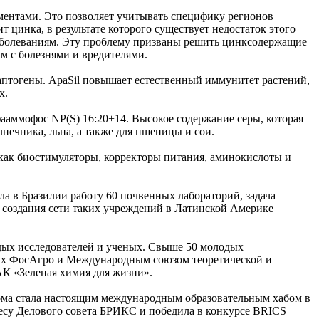
ментами. Это позволяет учитывать специфику регионов
цинка, в результате которого существует недостаток этого
аболеваниям. Эту проблему призваны решить цинксодержащие
м с болезнями и вредителями.
аптогены. ApaSil повышает естественный иммунитет растений,
х.
аммофос NP(S) 16:20+14. Высокое содержание серы, которая
лнечника, льна, а также для пшеницы и сои.
 как биостимуляторы, корректоры питания, аминокислоты и
а в Бразилии работу 60 почвенных лабораторий, задача
ы создания сети таких учреждений в Латинской Америке
дых исследователей и ученых. Свыше 50 молодых
ных ФосАгро и Международным союзом теоретической и
К «Зеленая химия для жизни».
орма стала настоящим международным образовательным хабом в
есу Делового совета БРИКС и победила в конкурсе BRICS