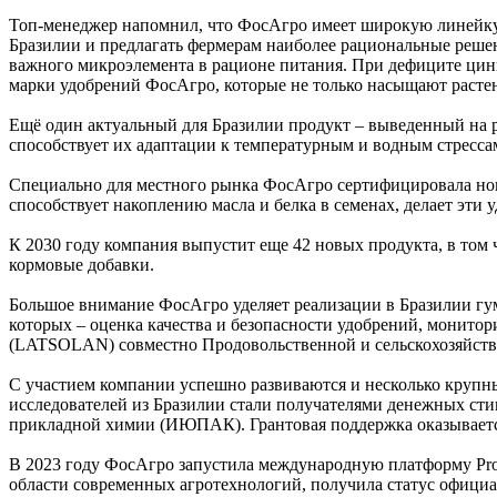
Топ-менеджер напомнил, что ФосАгро имеет широкую линейку 
Бразилии и предлагать фермерам наиболее рациональные решени
важного микроэлемента в рационе питания. При дефиците ци
марки удобрений ФосАгро, которые не только насыщают растен
Ещё один актуальный для Бразилии продукт – выведенный на р
способствует их адаптации к температурным и водным стресса
Специально для местного рынка ФосАгро сертифицировала нов
способствует накоплению масла и белка в семенах, делает эти
К 2030 году компания выпустит еще 42 новых продукта, в том 
кормовые добавки.
Большое внимание ФосАгро уделяет реализации в Бразилии гум
которых – оценка качества и безопасности удобрений, монито
(LATSOLAN) совместно Продовольственной и сельскохозяйст
С участием компании успешно развиваются и несколько круп
исследователей из Бразилии стали получателями денежных ст
прикладной химии (ИЮПАК). Грантовая поддержка оказывает
В 2023 году ФосАгро запустила международную платформу Pro
области современных агротехнологий, получила статус офици