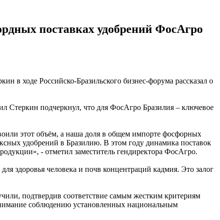
кордных поставках удобрений ФосАгро
ин в ходе Российско-Бразильского бизнес-форума рассказал о
ил Стеркин подчеркнул, что для ФосАгро Бразилия – ключевое
воили этот объём, а наша доля в общем импорте фосфорных
ксных удобрений в Бразилию. В этом году динамика поставок
продукции», - отметил заместитель гендиректора ФосАгро.
для здоровья человека и почв концентраций кадмия. Это залог
учили, подтвердив соответствие самым жестким критериям
 внимание соблюдению установленных национальным