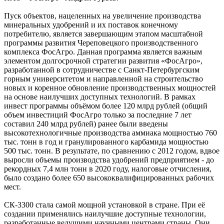
Пуск объектов, нацеленных на увеличение производства
минеральных удобрений и их поставок конечному
потребителю, является завершающим этапом масштабной
программы развития Череповецкого производственного
комплекса ФосАгро. Данная программа является важным
элементом долгосрочной стратегии развития «ФосАгро»,
разработанной в сотрудничестве с Санкт-Петербургским
горным университетом и направленной на строительство
новых и коренное обновление производственных мощностей
на основе наилучших доступных технологий. В рамках
инвест программы объёмом более 120 млрд рублей (общий
объем инвестиций ФосАгро только за последние 7 лет
составил 240 млрд рублей) ранее были введены
высокотехнологичные производства аммиака мощностью 760
тыс. тонн в год и гранулированного карбамида мощностью
500 тыс. тонн. В результате, по сравнению с 2012 годом, вдвое
выросли объемы производства удобрений предприятием - до
рекордных 7,4 млн тонн в 2020 году, налоговые отчисления,
было создано более 650 высококвалифицированных рабочих
мест.
СК-3300 стала самой мощной установкой в стране. При её
создании применялись наилучшие доступные технологии,
разработанные ведущими научными центрами страны. Они