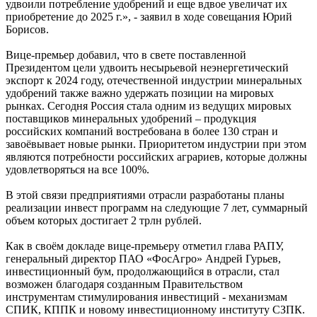
удвоили потребление удобрений и еще вдвое увеличат их
приобретение до 2025 г.», - заявил в ходе совещания Юрий
Борисов.
Вице-премьер добавил, что в свете поставленной
Президентом цели удвоить несырьевой неэнергетический
экспорт к 2024 году, отечественной индустрии минеральных
удобрений также важно удержать позиции на мировых
рынках. Сегодня Россия стала одним из ведущих мировых
поставщиков минеральных удобрений – продукция
российских компаний востребована в более 130 стран и
завоёвывает новые рынки. Приоритетом индустрии при этом
являются потребности российских аграриев, которые должны
удовлетворяться на все 100%.
В этой связи предприятиями отрасли разработаны планы
реализации инвест программ на следующие 7 лет, суммарный
объем которых достигает 2 трлн рублей.
Как в своём докладе вице-премьеру отметил глава РАПУ,
генеральный директор ПАО «ФосАгро» Андрей Гурьев,
инвестиционный бум, продолжающийся в отрасли, стал
возможен благодаря созданным Правительством
инструментам стимулирования инвестиций - механизмам
СПИК, КППК и новому инвестиционному институту СЗПК.