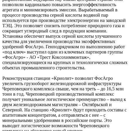
позволили кардинально повысить энергоэффективность
агрегата и минимизировать эмиссии. Вырабатываемый в
процессе производства серной кислоты водяной пар
используется при производстве электроэнергии на заводской
ТЭЦ. Это позволяет снизить потребление природного газа и
сокращает углеродный след в продукции компании.
Установка обеспечит выпуск серной кислоты улучшенного
качества для увеличения производства экоэффективных
удобрений ФосАгро. Генподрядчиком по выполнению работ
«под ключ» выступил один из ключевых партнеров группы
«ФосАгро» - АО «Трест Коксохиммонтаж»,
специализирующиеся на крупных и технологически сложных
объектах промышленного строительства.
Реконструкция станции «Криолит» позволит ФосАгро
увеличить грузооборот железнодорожной инфраструктуры
Череповецкого комплекса свыше, чем на треть – до 16,5 млн
тонн в год. Череповецкий производственный комплекс
получает уникальное логистическое преимущество – выход к
двум железнодорожным магистралям – Октябрьской и
Северной. На станцию «Криолит» будут приходить составы с
апатитовым концентратом, а отправляться с нее – с
минеральными удобрениями в российские порты. Это
выводит логистические возможности Череповецкого
комплекса на абсолютно новый уровень.