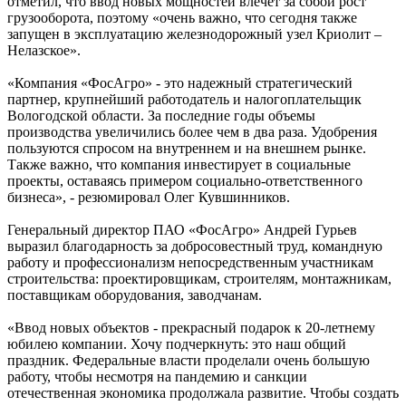
отметил, что ввод новых мощностей влечет за собой рост
грузооборота, поэтому «очень важно, что сегодня также
запущен в эксплуатацию железнодорожный узел Криолит –
Нелазское».
«Компания «ФосАгро» - это надежный стратегический
партнер, крупнейший работодатель и налогоплательщик
Вологодской области. За последние годы объемы
производства увеличились более чем в два раза. Удобрения
пользуются спросом на внутреннем и на внешнем рынке.
Также важно, что компания инвестирует в социальные
проекты, оставаясь примером социально-ответственного
бизнеса», - резюмировал Олег Кувшинников.
Генеральный директор ПАО «ФосАгро» Андрей Гурьев
выразил благодарность за добросовестный труд, командную
работу и профессионализм непосредственным участникам
строительства: проектировщикам, строителям, монтажникам,
поставщикам оборудования, заводчанам.
«Ввод новых объектов - прекрасный подарок к 20-летнему
юбилею компании. Хочу подчеркнуть: это наш общий
праздник. Федеральные власти проделали очень большую
работу, чтобы несмотря на пандемию и санкции
отечественная экономика продолжала развитие. Чтобы создать