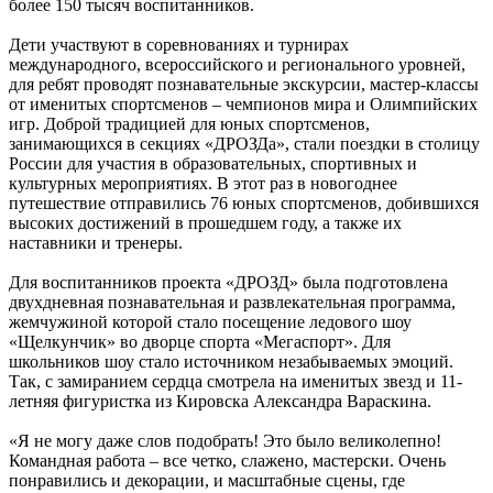
более 150 тысяч воспитанников.
Дети участвуют в соревнованиях и турнирах
международного, всероссийского и регионального уровней,
для ребят проводят познавательные экскурсии, мастер-классы
от именитых спортсменов – чемпионов мира и Олимпийских
игр. Доброй традицией для юных спортсменов,
занимающихся в секциях «ДРОЗДа», стали поездки в столицу
России для участия в образовательных, спортивных и
культурных мероприятиях. В этот раз в новогоднее
путешествие отправились 76 юных спортсменов, добившихся
высоких достижений в прошедшем году, а также их
наставники и тренеры.
Для воспитанников проекта «ДРОЗД» была подготовлена
двухдневная познавательная и развлекательная программа,
жемчужиной которой стало посещение ледового шоу
«Щелкунчик» во дворце спорта «Мегаспорт». Для
школьников шоу стало источником незабываемых эмоций.
Так, с замиранием сердца смотрела на именитых звезд и 11-
летняя фигуристка из Кировска Александра Вараскина.
«Я не могу даже слов подобрать! Это было великолепно!
Командная работа – все четко, слажено, мастерски. Очень
понравились и декорации, и масштабные сцены, где