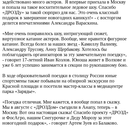
задействовано много актеров. Я впервые приехала в Москву
и попала на такое восхитительное ледовое шоу. Спасибо
«ДРОЗДу» за такой сюрприз для нас. Это очень классный
подарок в завершение новогодних каникул!» - с восторгом
делится впечатлениями Александра Вараскина.
«Мне очень понравилось шоу, интригующий сюжет,
виртуозное катание актеров. Вообще, мне нравится фигурное
катание. Всегда болел за наших звезд - Камиллу Валиеву,
Александру Трусову, Анну Щербакову. Хотелось бы
поблагодарить организаторов за эту замечательную поездку»,
- говорит 17-летний Иван Козлов. Юноша живет в Волхове и
уже 6 лет успешно занимается в секции по рукопашному бою.
В ходе образовательной поездки в столицу России юные
спортсмены также побывали на обзорной экскурсии по
Красной площади и посетили мастер-классы в медиацентре
парка «Зарядье».
«Поездка отличная. Мне кажется, я вообще попал в сказку.
Мы в августе с «ДРОЗДом» съездили в Анапу, теперь – в
Москву. Вот она настоящая сказка! Спасибо проекту «ДРОЗД»
и ФосАгро, нашим Снегурочке и Деду Морозу за этот
новогодний подарок», - говорит Артем Зуев из Балаково.