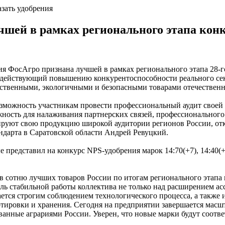
азать удобрения
шей в рамках регионального этапа конк
я ФосАгро признана лучшей в рамках регионального этапа 28-
, содействующий повышению конкурентоспособности реального с
твенными, экологичными и безопасными товарами отечественн
можность участникам провести профессиональный аудит своей д
жность для налаживания партнерских связей, профессионального
трируют свою продукцию широкой аудитории регионов России, о
ндарта в Саратовской области Андрей Ревуцкий.
редставил на конкурс NPS-удобрения марок 14:70(+7), 14:40(+7 
в сотню лучших товаров России по итогам регионального этапа 
ь стабильной работы коллектива не только над расширением асс
тся строгим соблюдением технологического процесса, а также
ртировки и хранения. Сегодня на предприятии завершается масш
анные аграриями России. Уверен, что новые марки будут соотв