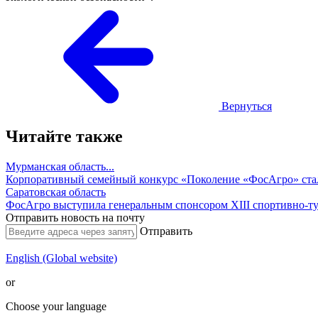
Вернуться
Читайте также
Мурманская область...
Корпоративный семейный конкурс «Поколение «ФосАгро» ста
Саратовская область
ФосАгро выступила генеральным спонсором XIII спортивно-ту
Отправить новость на почту
Отправить
English (Global website)
or
Choose your language