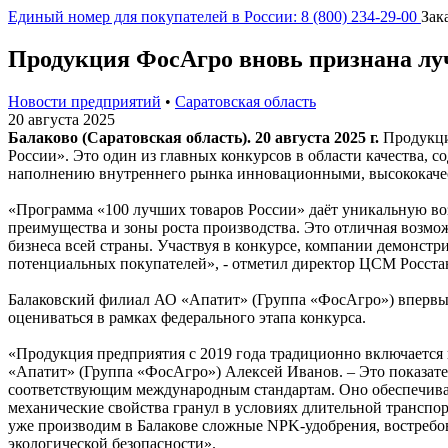
Единый номер для покупателей в России: 8 (800) 234-29-00
Зак
Продукция ФосАгро вновь признана луч
Новости предприятий
•
Саратовская область
20 августа 2025
Балаково (Саратовская область). 20 августа 2025 г.
Продукци
России». Это один из главных конкурсов в области качества
наполнению внутреннего рынка инновационными, высококачес
«Программа «100 лучших товаров России» даёт уникальную воз
преимущества и зоны роста производства. Это отличная возмо
бизнеса всей страны. Участвуя в конкурсе, компании демонс
потенциальных покупателей», - отметил директор ЦСМ Росста
Балаковский филиал АО «Апатит» (Группа «ФосАгро») впервые п
оцениваться в рамках федерального этапа конкурса.
«Продукция предприятия с 2019 года традиционно включается 
«Апатит» (Группа «ФосАгро») Алексей Иванов. – Это показател
соответствующим международным стандартам. Оно обеспечивае
механические свойства гранул в условиях длительной транспо
уже производим в Балакове сложные NPK-удобрения, востребов
экологической безопасности».