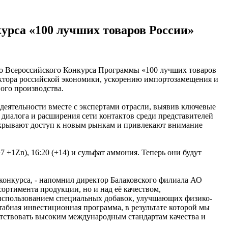
урса «100 лучших товаров России»
го Всероссийского Конкурса Программы «100 лучших товаров
ектора российской экономики, ускорению импортозамещения и
ого производства.
еятельности вместе с экспертами отрасли, выявив ключевые
 диалога и расширения сети контактов среди представителей
ткрывают доступ к новым рынкам и привлекают внимание
+1Zn), 16:20 (+14) и сульфат аммония. Теперь они будут
конкурса, - напомнил директор Балаковского филиала АО
ортимента продукции, но и над её качеством,
 использованием специальных добавок, улучшающих физико-
табная инвестиционная программа, в результате которой мы
етствовать высоким международным стандартам качества и