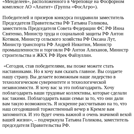
«Менделеев», расположенного в Череповце на Фосфорном
комплексе АО «Апатит» (Группа «ФосАгро»).
Победителей и призеров конкурса поздравили заместитель
Председателя Правительства РФ Татьяна Голикова,
заместитель Председателя Совета Федерации ФС РФ Инна
Святенко, Министр труда и социальной защиты РФ Антон
Котяков, Министр сельского хозяйства РФ Оксана Лут,
Министр транспорта РФ Андрей Никитин, Министр
промышленности и торговли РФ Антон Алиханов, Министр
строительства и ЖКХ РФ Ирек Файзуллин.
«Сегодня, став победителями, вы позже можете стать
наставниками. Но я хочу вам сказать главное. Вы создаете
нашу страну. Вы делаете возможным наше лидерство в
технологическом суверенитете и технологической
независимости. Я хочу вас за это поблагодарить. Хочу
поблагодарить ваши трудовые коллективы, которые сделали
вас такими. Поблагодарить ваши семьи за то, что они дали
вам такую возможность. Я искренне рассчитываю на то, что
наш сегодняшний торжественный вечер в Кремле вам
запомнится. И это будет очень важной и очень значимой вехой
вашей жизни», – подчеркнула Татьяна Голикова, заместитель
председателя Правительства РФ.