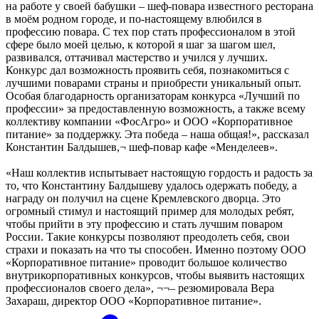
на работе у своей бабушки – шеф-повара известного ресторана
в моём родном городе, и по-настоящему влюбился в
профессию повара. С тех пор стать профессионалом в этой
сфере было моей целью, к которой я шаг за шагом шел,
развивался, оттачивал мастерство и учился у лучших.
Конкурс дал возможность проявить себя, познакомиться с
лучшими поварами страны и приобрести уникальный опыт.
Особая благодарность организаторам конкурса «Лучший по
профессии» за предоставленную возможность, а также всему
коллективу компании «ФосАгро» и ООО «Корпоративное
питание» за поддержку. Эта победа – наша общая!», рассказал
Константин Балдышев,¬ шеф-повар кафе «Менделеев».
«Наш коллектив испытывает настоящую гордость и радость за
то, что Константину Балдышеву удалось одержать победу, а
награду он получил на сцене Кремлевского дворца. Это
огромный стимул и настоящий пример для молодых ребят,
чтобы прийти в эту профессию и стать лучшим поваром
России. Такие конкурсы позволяют преодолеть себя, свои
страхи и показать на что ты способен. Именно поэтому ООО
«Корпоративное питание» проводит большое количество
внутрикорпоративных конкурсов, чтобы выявить настоящих
профессионалов своего дела», ¬¬– резюмировала Вера
Захараш, директор ООО «Корпоративное питание».