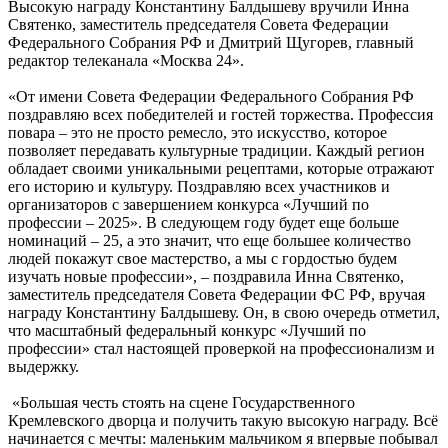
Высокую награду Константину Балдышеву вручили Инна
Святенко, заместитель председателя Совета Федерации
Федерального Собрания РФ и Дмитрий Щугорев, главный
редактор телеканала «Москва 24».
«От имени Совета Федерации Федерального Собрания РФ
поздравляю всех победителей и гостей торжества. Профессия
повара – это не просто ремесло, это искусство, которое
позволяет передавать культурные традиции. Каждый регион
обладает своими уникальными рецептами, которые отражают
его историю и культуру. Поздравляю всех участников и
организаторов с завершением конкурса «Лучший по
профессии – 2025». В следующем году будет еще больше
номинаций – 25, а это значит, что еще большее количество
людей покажут свое мастерство, а мы с гордостью будем
изучать новые профессии», – поздравила Инна Святенко,
заместитель председателя Совета Федерации ФС РФ, вручая
награду Константину Балдышеву. Он, в свою очередь отметил,
что масштабный федеральный конкурс «Лучший по
профессии» стал настоящей проверкой на профессионализм и
выдержку.
«Большая честь стоять на сцене Государственного
Кремлевского дворца и получить такую высокую награду. Всё
начинается с мечты: маленьким мальчиком я впервые побывал